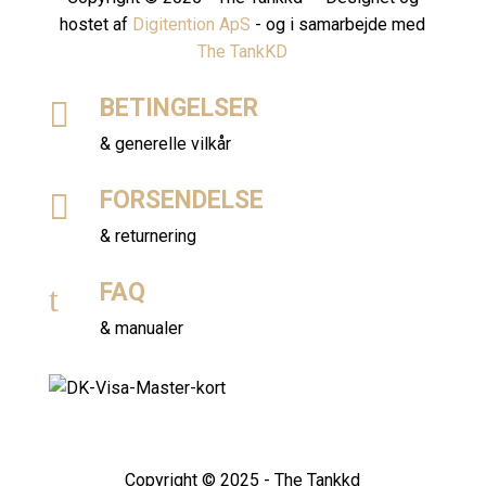
hostet af
Digitention ApS
- og i samarbejde med
The TankKD
BETINGELSER

& generelle vilkår
FORSENDELSE

& returnering
FAQ
t
& manualer
Copyright © 2025 - The Tankkd