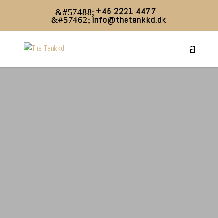
+45 2221 4477
info@thetankkd.dk
ISBAD
HOTTUB
HAVEPOOL
THE TANKKD KAR ER DIN
STILFULDE LØSNING I STÅL