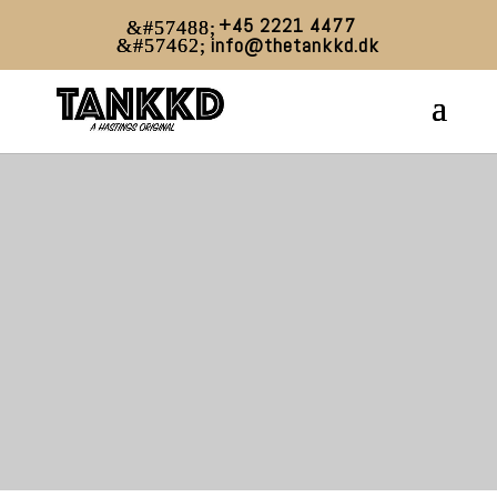
+45 2221 4477
info@thetankkd.dk
OVALE STÅLKAR
ISBAD & VARME
BADE
- ROBUST OG STILFULDT
Se vores store udvalg af ovale stålkar