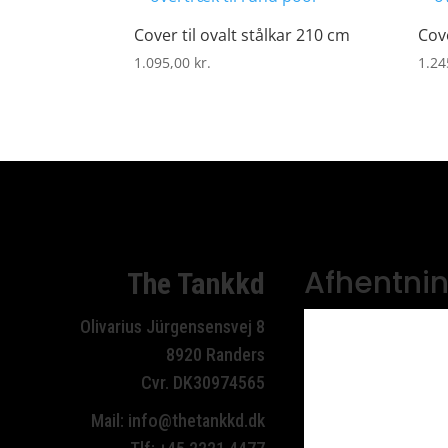
Cover til ovalt stålkar 210 cm
Cove
1.095,00
kr.
1.24
Afhentni
The Tankkd
Olivarius Jürgensensvej 8
8920 Randers
Cvr. DK30974565
Mail:
info@thetankkd.dk