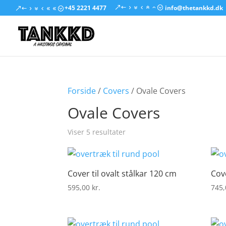
+45 2221 4477
info@thetankkd.dk
Forside
/
Covers
/ Ovale Covers
Ovale Covers
Viser 5 resultater
Cover til ovalt stålkar 120 cm
Cove
595,00
kr.
745