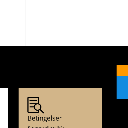

Betingelser
& generelle vilkår