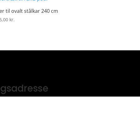
r til ovalt stålkar 240 cm
5,00
kr.
ngsadresse