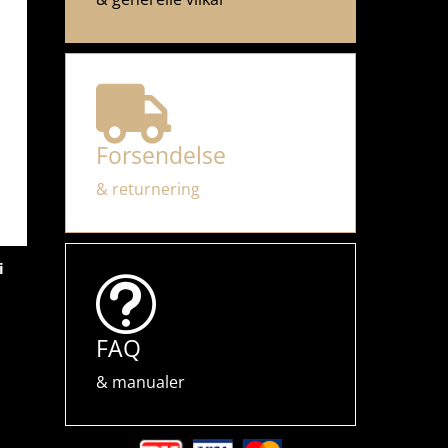

Forsendelse
& returnering
i
t
FAQ
& manualer