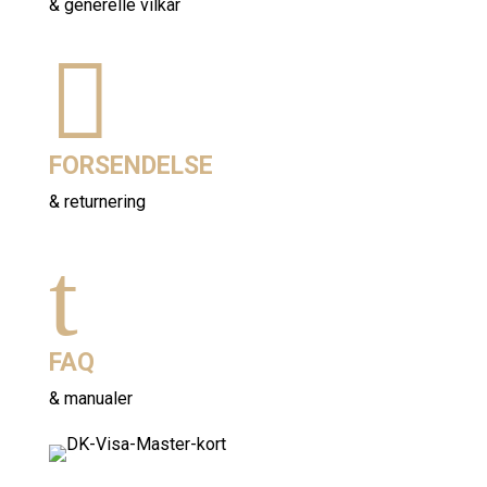
& generelle vilkår

FORSENDELSE
& returnering
t
FAQ
& manualer