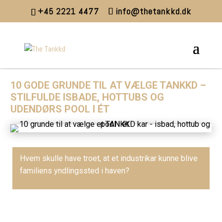
+45 2221 4477
info@thetankkd.dk
10 GODE GRUNDE TIL AT VÆLGE TANKKD –
STILFULDE ISBADE, HOTTUBS OG
UDENDØRS POOL I ÉT
Hvem skulle have troet, at et industrikar kunne blive
familiens yndlingssted i haven?